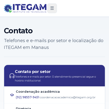
☰
Contato
Telefones e e-mails por setor e localização do
ITEGAM em Manaus
Contato por setor
Telefones e e-mails por setor. O atendimento presencial segue o
horário institucional.
Coordenação acadêmica
·
(92) 98557-9451
coordenacaoacademica@itegam.org.br
Diretoria