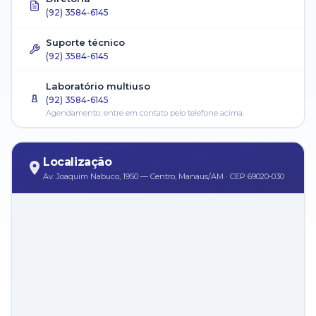
(92) 3584-6145
Suporte técnico
(92) 3584-6145
Laboratório multiuso
(92) 3584-6145
Agendamento: entre em contato pelo telefone acima.
Localização
Av. Joaquim Nabuco, 1950 — Centro, Manaus/AM · CEP 69020-030