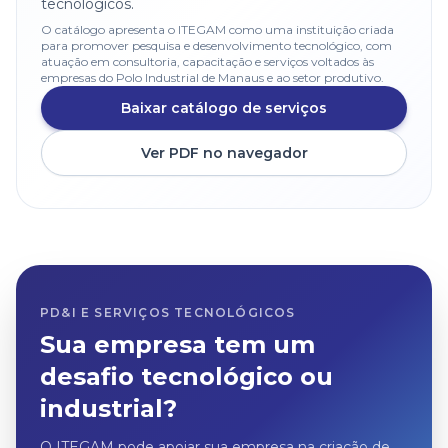
tecnológicos.
O catálogo apresenta o ITEGAM como uma instituição criada
para promover pesquisa e desenvolvimento tecnológico, com
atuação em consultoria, capacitação e serviços voltados às
empresas do Polo Industrial de Manaus e ao setor produtivo.
Baixar catálogo de serviços
Ver PDF no navegador
PD&I E SERVIÇOS TECNOLÓGICOS
Sua empresa tem um
desafio tecnológico ou
industrial?
O ITEGAM pode apoiar sua empresa na criação de