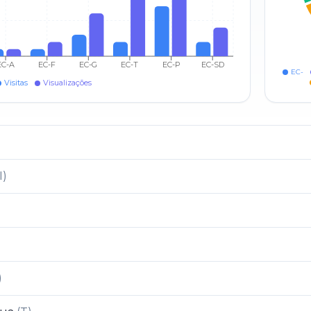
EC-A
EC-F
EC-G
EC-T
EC-P
EC-SD
EC-
Visitas
Visualizações
I
)
)