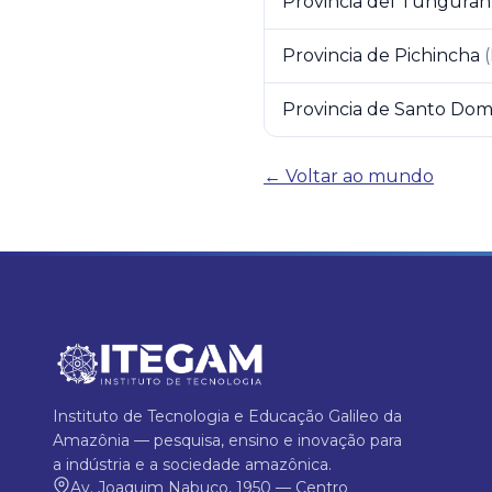
Provincia del Tungura
Provincia de Pichincha
(
Provincia de Santo Domi
← Voltar ao mundo
Instituto de Tecnologia e Educação Galileo da
Amazônia — pesquisa, ensino e inovação para
a indústria e a sociedade amazônica.
Av. Joaquim Nabuco, 1950 — Centro