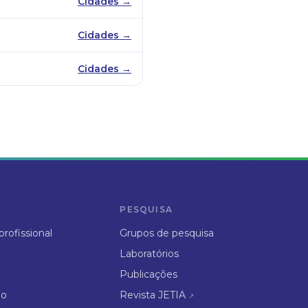
Cidades →
Cidades →
Cidades →
PESQUISA
rofissional
Grupos de pesquisa
Laboratórios
Publicações
ão
Revista JETIA
↗