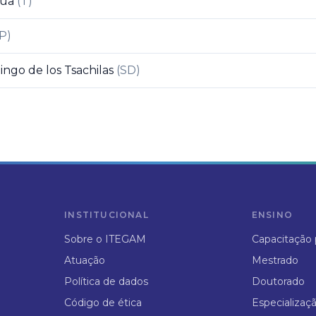
hua
(
T
)
P
)
ngo de los Tsachilas
(
SD
)
INSTITUCIONAL
ENSINO
Sobre o ITEGAM
Capacitação p
Atuação
Mestrado
Política de dados
Doutorado
Código de ética
Especializaç