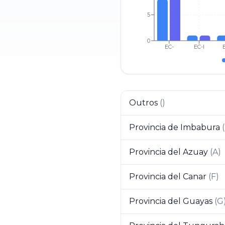
5
0
EC-
EC-I
Outros
(
)
Provincia de Imbabura
(
Provincia del Azuay
(
A
)
Provincia del Canar
(
F
)
Provincia del Guayas
(
G