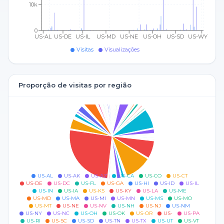
10k
0
US-AL
US-DE
US-IL
US-MD
US-NE
US-OH
US-SD
US-WY
Visitas
Visualizações
Proporção de visitas por região
US-AL
US-AK
US-AZ
US-CA
US-CO
US-CT
US-DE
US-DC
US-FL
US-GA
US-HI
US-ID
US-IL
US-IN
US-IA
US-KS
US-KY
US-LA
US-ME
US-MD
US-MA
US-MI
US-MN
US-MS
US-MO
US-MT
US-NE
US-NV
US-NH
US-NJ
US-NM
US-NY
US-NC
US-OH
US-OK
US-OR
US-
US-PA
US-RI
US-SC
US-SD
US-TN
US-TX
US-UT
US-VT