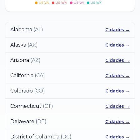
US-VA
US-WA
US-WI
US-WY
Alabama
(
AL
)
Cidades →
Alaska
(
AK
)
Cidades →
Arizona
(
AZ
)
Cidades →
California
(
CA
)
Cidades →
Colorado
(
CO
)
Cidades →
Connecticut
(
CT
)
Cidades →
Delaware
(
DE
)
Cidades →
District of Columbia
(
DC
)
Cidades →