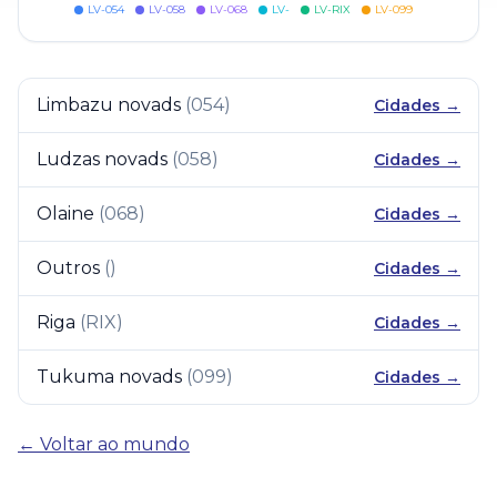
LV-054
LV-058
LV-068
LV-
LV-RIX
LV-099
Limbazu novads
(
054
)
Cidades →
Ludzas novads
(
058
)
Cidades →
Olaine
(
068
)
Cidades →
Outros
(
)
Cidades →
Riga
(
RIX
)
Cidades →
Tukuma novads
(
099
)
Cidades →
← Voltar ao mundo