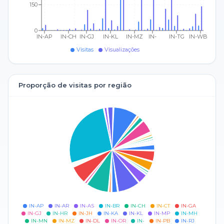
150
0
IN-AP
IN-CH
IN-GJ
IN-KL
IN-MZ
IN-
IN-TG
IN-WB
Visitas
Visualizações
Proporção de visitas por região
IN-AP
IN-AR
IN-AS
IN-BR
IN-CH
IN-CT
IN-GA
IN-GJ
IN-HR
IN-JH
IN-KA
IN-KL
IN-MP
IN-MH
IN-MN
IN-MZ
IN-DL
IN-OR
IN-
IN-PB
IN-RJ