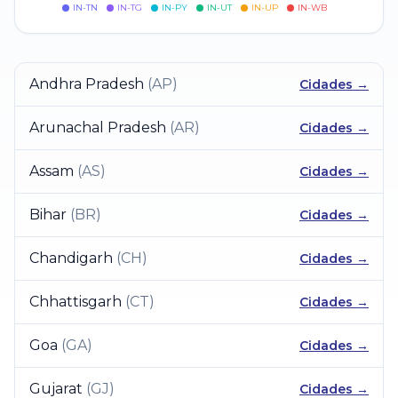
IN-TN
IN-TG
IN-PY
IN-UT
IN-UP
IN-WB
Andhra Pradesh
(
AP
)
Cidades →
Arunachal Pradesh
(
AR
)
Cidades →
Assam
(
AS
)
Cidades →
Bihar
(
BR
)
Cidades →
Chandigarh
(
CH
)
Cidades →
Chhattisgarh
(
CT
)
Cidades →
Goa
(
GA
)
Cidades →
Gujarat
(
GJ
)
Cidades →