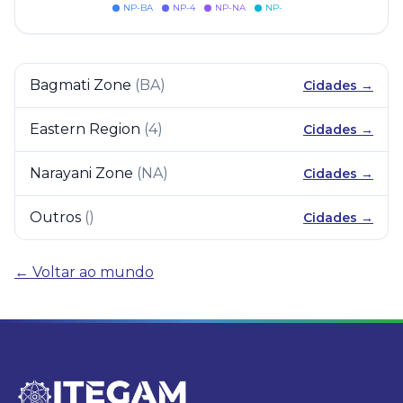
NP-BA
NP-4
NP-NA
NP-
Bagmati Zone
(
BA
)
Cidades →
Eastern Region
(
4
)
Cidades →
Narayani Zone
(
NA
)
Cidades →
Outros
(
)
Cidades →
← Voltar ao mundo