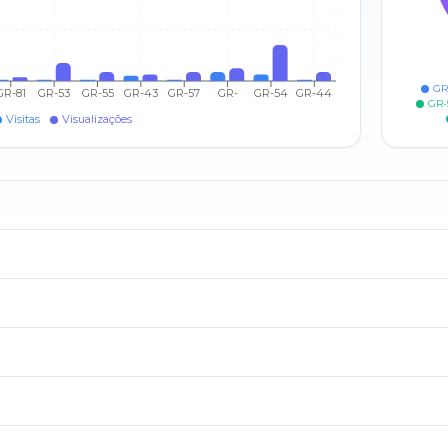
GR
GR-81
GR-53
GR-55
GR-43
GR-57
GR-
GR-54
GR-44
GR-
Visitas
Visualizações