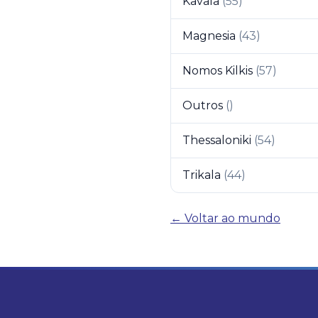
Kavala
(
55
)
Magnesia
(
43
)
Nomos Kilkis
(
57
)
Outros
(
)
Thessaloniki
(
54
)
Trikala
(
44
)
← Voltar ao mundo