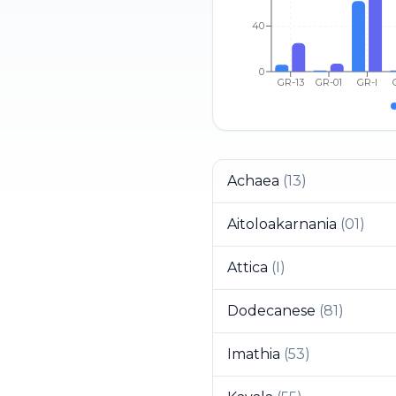
40
0
GR-13
GR-01
GR-I
Achaea
(
13
)
Aitoloakarnania
(
01
)
Attica
(
I
)
Dodecanese
(
81
)
Imathia
(
53
)