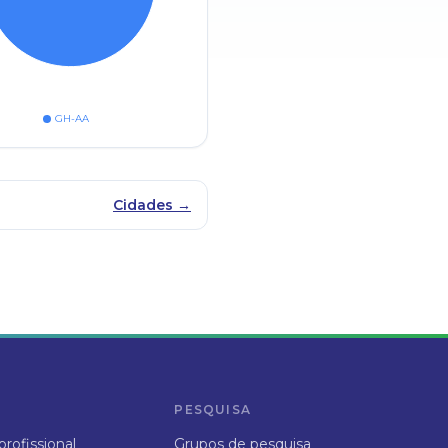
GH-AA
Cidades →
PESQUISA
rofissional
Grupos de pesquisa