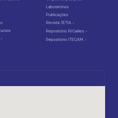
Laboratórios
Publicações
ão
Revista JETIA
↗
cursos
Repositório RIGalileo
↗
↗
Repositório ITEGAM
↗