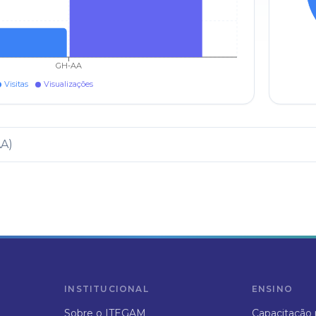
GH-AA
Visitas
Visualizações
AA
)
INSTITUCIONAL
ENSINO
Sobre o ITEGAM
Capacitação p