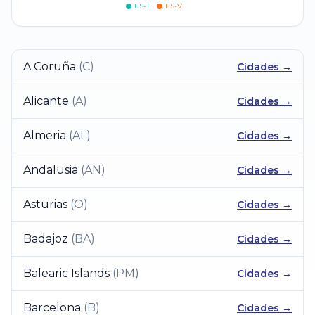
ES-T
ES-V
A Coruña
(
C
)
Cidades →
Alicante
(
A
)
Cidades →
Almeria
(
AL
)
Cidades →
Andalusia
(
AN
)
Cidades →
Asturias
(
O
)
Cidades →
Badajoz
(
BA
)
Cidades →
Balearic Islands
(
PM
)
Cidades →
Barcelona
(
B
)
Cidades →