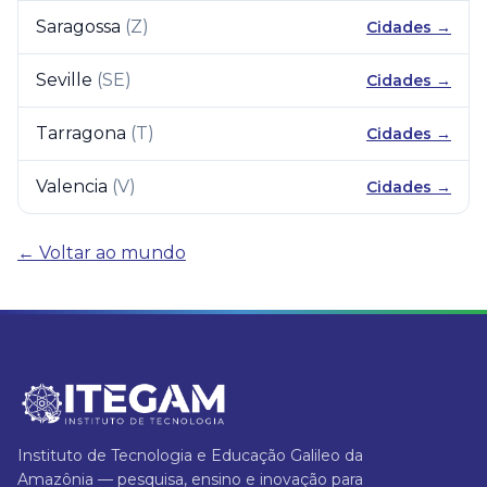
Saragossa
(
Z
)
Cidades →
Seville
(
SE
)
Cidades →
Tarragona
(
T
)
Cidades →
Valencia
(
V
)
Cidades →
← Voltar ao mundo
Instituto de Tecnologia e Educação Galileo da
Amazônia — pesquisa, ensino e inovação para