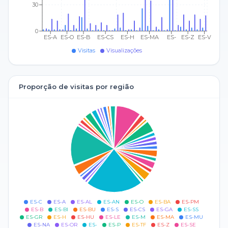
30
0
ES-A
ES-O
ES-B
ES-CS
ES-H
ES-MA
ES-
ES-Z
ES-V
Visitas
Visualizações
Proporção de visitas por região
ES-C
ES-A
ES-AL
ES-AN
ES-O
ES-BA
ES-PM
ES-B
ES-BI
ES-BU
ES-S
ES-CS
ES-GA
ES-SS
ES-GR
ES-H
ES-HU
ES-LE
ES-M
ES-MA
ES-MU
ES-NA
ES-OR
ES-
ES-P
ES-TF
ES-Z
ES-SE