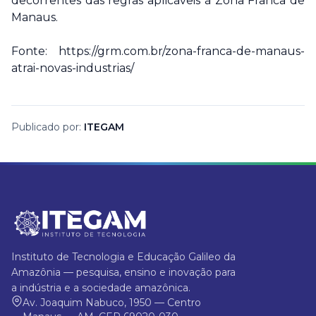
decorrentes das regras aplicáveis à Zona Franca de
Manaus.
Fonte: https://grm.com.br/zona-franca-de-manaus-
atrai-novas-industrias/
Publicado por:
ITEGAM
Instituto de Tecnologia e Educação Galileo da
Amazônia — pesquisa, ensino e inovação para
a indústria e a sociedade amazônica.
Av. Joaquim Nabuco, 1950 — Centro