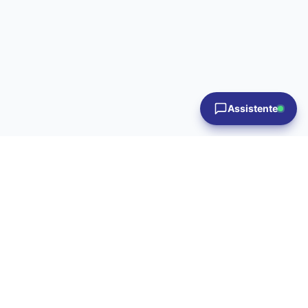
Assistente
Instituto de Tecnologia e Educação Galileo da
Amazônia — pesquisa, ensino e inovação para
a indústria e a sociedade amazônica.